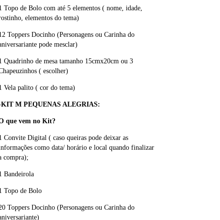
1 Topo de Bolo com até 5 elementos ( nome, idade,
rostinho, elementos do tema)
12 Toppers Docinho (Personagens ou Carinha do
aniversariante pode mesclar)
1 Quadrinho de mesa tamanho 15cmx20cm ou 3
Chapeuzinhos ( escolher)
1 Vela palito ( cor do tema)
-KIT M PEQUENAS ALEGRIAS:
O que vem no Kit?
1 Convite Digital ( caso queiras pode deixar as
informações como data/ horário e local quando finalizar
a compra);
1 Bandeirola
1 Topo de Bolo
20 Toppers Docinho (Personagens ou Carinha do
aniversariante)