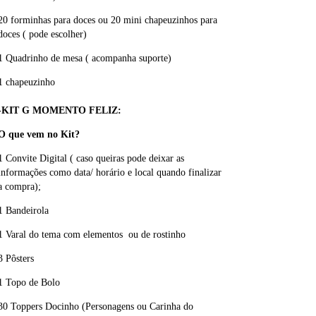
20 forminhas para doces ou 20 mini chapeuzinhos para
doces ( pode escolher)
1 Quadrinho de mesa ( acompanha suporte)
1 chapeuzinho
-KIT G MOMENTO FELIZ:
O que vem no Kit?
1 Convite Digital ( caso queiras pode deixar as
informações como data/ horário e local quando finalizar
a compra);
1 Bandeirola
1 Varal do tema com elementos ou de rostinho
3 Pôsters
1 Topo de Bolo
30 Toppers Docinho (Personagens ou Carinha do