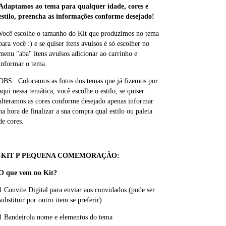
Adaptamos ao tema para qualquer idade, cores e
estilo, preencha as informações conforme desejado!
Você escolhe o tamanho do Kit que produzimos no tema
para você :) e se quiser itens avulsos é só escolher no
menu "aba" itens avulsos adicionar ao carrinho e
informar o tema.
OBS:. Colocamos as fotos dos temas que já fizemos por
aqui nessa temática, você escolhe o estilo, se quiser
alteramos as cores conforme desejado apenas informar
na hora de finalizar a sua compra qual estilo ou paleta
de cores.
-KIT P PEQUENA COMEMORAÇÃO:
O que vem no Kit?
1 Convite Digital para enviar aos convidados (pode ser
substituir por outro item se preferir)
1 Bandeirola nome e elementos do tema