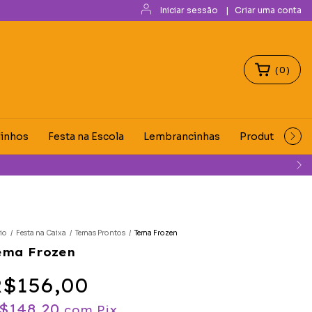
Iniciar sessão
|
Criar uma conta
(
0
)
dinhos
Festa na Escola
Lembrancinhas
Produtos Digit
OMEMORAR".
cio
/
Festa na Caixa
/
Temas Prontos
/
Tema Frozen
ema Frozen
$156,00
$148,20
com
Pix