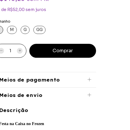
x
de
R$52,00
sem juros
manho
P
M
G
GG
Meios de pagamento
Meios de envio
Descrição
Festa na Caixa no Frozen