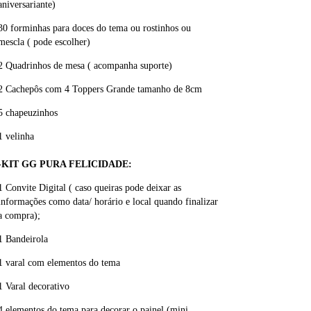
aniversariante)
30 forminhas para doces do tema ou rostinhos ou
mescla ( pode escolher)
2 Quadrinhos de mesa ( acompanha suporte)
2 Cachepôs com 4 Toppers Grande tamanho de 8cm
5 chapeuzinhos
1 velinha
-KIT GG PURA FELICIDADE:
1 Convite Digital ( caso queiras pode deixar as
informações como data/ horário e local quando finalizar
a compra);
1 Bandeirola
1 varal com elementos do tema
1 Varal decorativo
4 elementos do tema para decorar o painel (mini