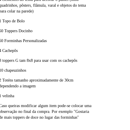
quadrinhos, pôsters, flâmula, varal e objetos do tema
para colar na parede)
1 Topo de Bolo
50 Toppers Docinho
50 Forminhas Personalizadas
4 Cachepôs
8 toppers G tam 8x8 para usar com os cachepôs
10 chapeuzinhos
2 Toténs tamanho aproximadamente de 30cm
dependendo a imagem
1 velinha
Caso queiras modificar algum item pode-se colocar uma
observação no final da compra. Por exemplo "Gostaria
de mais toppers de doce no lugar das forminhas"