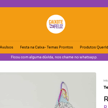
 Avulsos
Festa na Caixa- Temas Prontos
Produtos Queri
de desconto na sua primeira compra utilizando o cupom "C
Iní
T
R
R