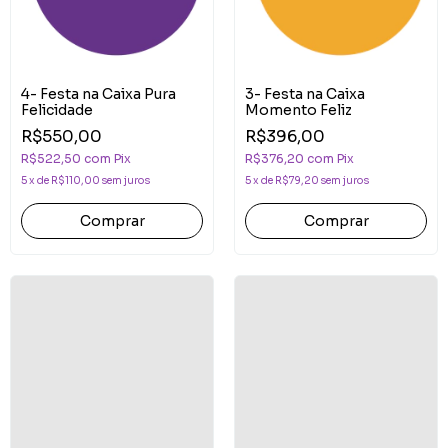
4- Festa na Caixa Pura
3- Festa na Caixa
Felicidade
Momento Feliz
R$550,00
R$396,00
R$522,50
com
Pix
R$376,20
com
Pix
5
x
de
R$110,00
sem juros
5
x
de
R$79,20
sem juros