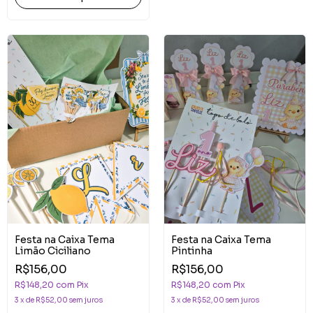
Festa na Caixa Tema
Festa na Caixa Tema
Limão Ciciliano
Pintinha
R$156,00
R$156,00
R$148,20
com
Pix
R$148,20
com
Pix
3
x
de
R$52,00
sem juros
3
x
de
R$52,00
sem juros