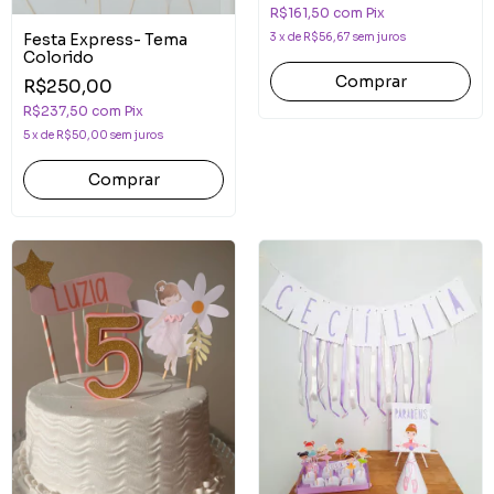
R$161,50
com
Pix
3
x
de
R$56,67
sem juros
Festa Express- Tema
Colorido
Comprar
R$250,00
R$237,50
com
Pix
5
x
de
R$50,00
sem juros