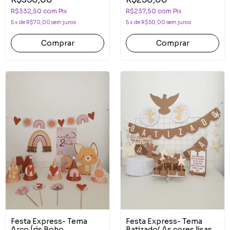
R$332,50
com
Pix
R$237,50
com
Pix
5
x
de
R$70,00
sem juros
5
x
de
R$50,00
sem juros
Festa Express- Tema
Festa Express- Tema
Arco Íris Boho
Batizado( As cores lisas