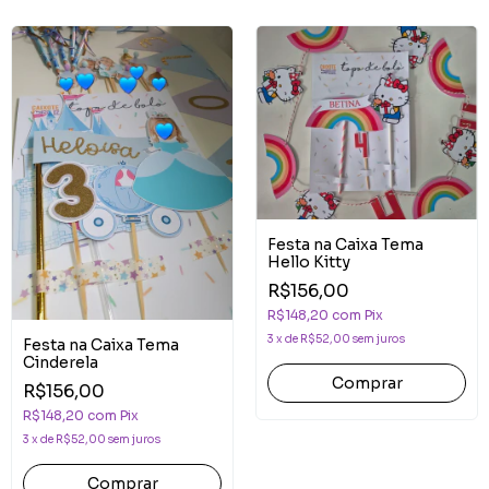
Festa na Caixa Tema
Hello Kitty
R$156,00
R$148,20
com
Pix
3
x
de
R$52,00
sem juros
Festa na Caixa Tema
Cinderela
Comprar
R$156,00
R$148,20
com
Pix
3
x
de
R$52,00
sem juros
Comprar