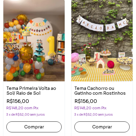
Tema Primeira Volta ao
Tema Cachorro ou
Sol/ Raio de Sol
Gatinho com Rostinhos
R$156,00
R$156,00
R$148,20
com
Pix
R$148,20
com
Pix
3
x
de
R$52,00
sem juros
3
x
de
R$52,00
sem juros
Comprar
Comprar