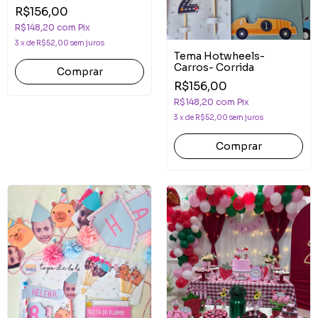
R$156,00
R$148,20
com
Pix
3
x
de
R$52,00
sem juros
Tema Hotwheels-
Carros- Corrida
Comprar
R$156,00
R$148,20
com
Pix
3
x
de
R$52,00
sem juros
Comprar