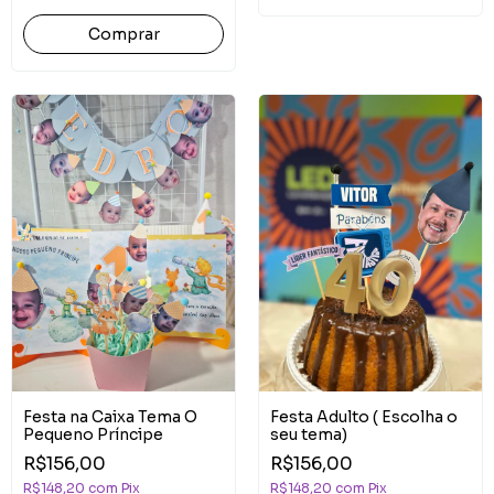
Comprar
Festa na Caixa Tema O
Festa Adulto ( Escolha o
Pequeno Príncipe
seu tema)
R$156,00
R$156,00
R$148,20
com
Pix
R$148,20
com
Pix