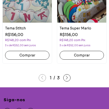
Tema Stitch
Tema Super Mario
R$156,00
R$156,00
R$148,20
com
Pix
R$148,20
com
Pix
3
x
de
R$52,00
sem juros
3
x
de
R$52,00
sem juros
Comprar
Comprar
1
/
3
Siga-nos