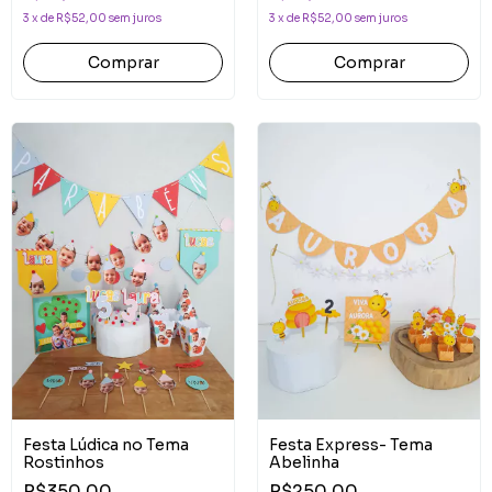
3
x
de
R$52,00
sem juros
3
x
de
R$52,00
sem juros
Comprar
Comprar
Festa Lúdica no Tema
Festa Express- Tema
Rostinhos
Abelinha
R$350,00
R$250,00