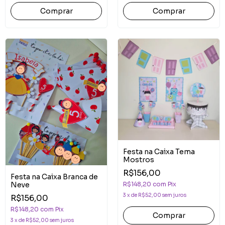
Comprar
Comprar
Festa na Caixa Tema
Mostros
R$156,00
Festa na Caixa Branca de
R$148,20
com
Pix
Neve
3
x
de
R$52,00
sem juros
R$156,00
R$148,20
com
Pix
Comprar
3
x
de
R$52,00
sem juros