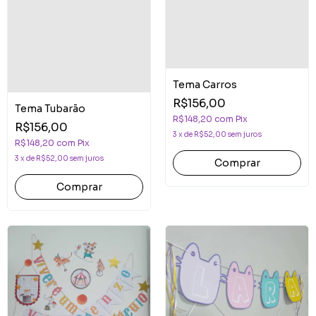
Tema Carros
R$156,00
Tema Tubarão
R$148,20
com
Pix
R$156,00
3
x
de
R$52,00
sem juros
R$148,20
com
Pix
3
x
de
R$52,00
sem juros
Comprar
Comprar