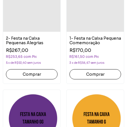
2- Festa na Caixa
1- Festa na Caixa Pequena
Pequenas Alegrias
Comemoração
R$267,00
R$170,00
R$253,65
com
Pix
R$161,50
com
Pix
5
x
de
R$53,40
sem juros
3
x
de
R$56,67
sem juros