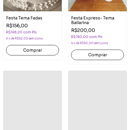
Festa Tema Fadas
Festa Express- Tema
Bailarina
R$156,00
R$200,00
R$148,20
com
Pix
R$190,00
com
Pix
3
x
de
R$52,00
sem juros
4
x
de
R$50,00
sem juros
Comprar