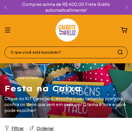
Compras acima de R$ 400,00 Frete Grátis
automaticatimente!
Início
/
Festa na Caixa
Festa na Caixa
Clique no KIT Desejado, escolha o seu tamanho preferido,
confira os itens que vem em cada um! O tema é livre e você
pode escolher!
Filtrar
Ordenar