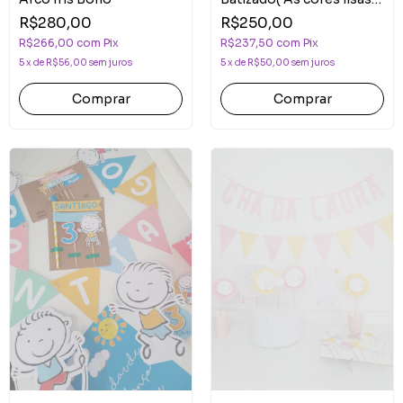
podem ser Modificadas)
R$280,00
R$250,00
R$266,00
com
Pix
R$237,50
com
Pix
5
x
de
R$56,00
sem juros
5
x
de
R$50,00
sem juros