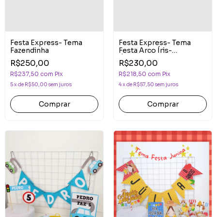
Festa Express- Tema
Festa Express- Tema
Fazendinha
Festa Arco Íris-
Únicornio
R$250,00
R$230,00
R$237,50
com
Pix
R$218,50
com
Pix
5
x
de
R$50,00
sem juros
4
x
de
R$57,50
sem juros