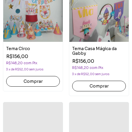
Tema Circo
Tema Casa Mágica da
Gabby
R$156,00
R$156,00
R$148,20
com
Pix
R$148,20
com
Pix
3
x
de
R$52,00
sem juros
3
x
de
R$52,00
sem juros
Comprar
Comprar