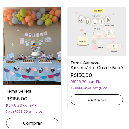
Tema Gansos-
Aniversário- Chá de Bebê
R$156,00
R$148,20
com
Pix
3
x
de
R$52,00
sem juros
Tema Sereia
R$156,00
Comprar
R$148,20
com
Pix
3
x
de
R$52,00
sem juros
Comprar