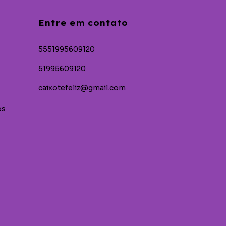
Entre em contato
5551995609120
51995609120
caixotefeliz@gmail.com
os