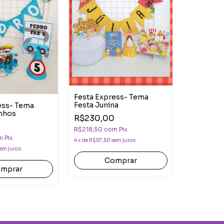
Festa Express- Tema
Festa Junina
ess- Tema
inhos
R$230,00
Festa Exp
Abelinha
R$218,50
com
Pix
m
Pix
R$250,0
4
x
de
R$57,50
sem juros
em juros
R$237,50
c
5
x
de
R$50,0