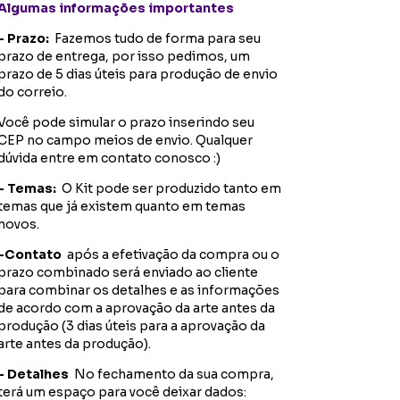
Algumas informações importantes
- Prazo:
Fazemos tudo de forma para seu
prazo de entrega, por isso pedimos, um
prazo de 5 dias úteis para produção de envio
do correio.
Você pode simular o prazo inserindo seu
CEP no campo meios de envio.
Qualquer
dúvida entre em contato conosco :)
- Temas:
O Kit pode ser produzido tanto em
temas que já existem quanto em temas
novos.
-Contato
após a efetivação da compra ou o
prazo combinado será enviado ao cliente
para combinar os detalhes e as informações
de acordo com a aprovação da arte antes da
produção (3 dias úteis para a aprovação da
arte antes da produção).
- Detalhes
No fechamento da sua compra,
terá um espaço para você deixar dados: