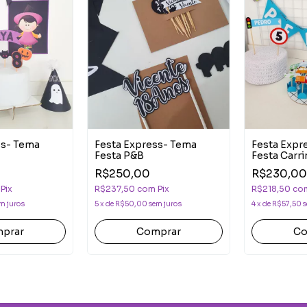
ss- Tema
Festa Express- Tema
Festa Expr
Festa P&B
Festa Carr
R$250,00
R$230,00
Pix
R$237,50
com
Pix
R$218,50
co
m juros
5
x
de
R$50,00
sem juros
4
x
de
R$57,50
s