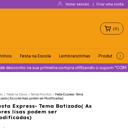
Iniciar sessão
|
Criar uma conta
(
0
)
dinhos
Festa na Escola
Lembrancinhas
Produtos Digit
OMEMORAR".
cio
/
Festa na Caixa
/
Temas Prontos
/
Festa Express- Tema
izado( As cores lisas podem ser Modificadas)
esta Express- Tema Batizado( As
ores lisas podem ser
odificadas)