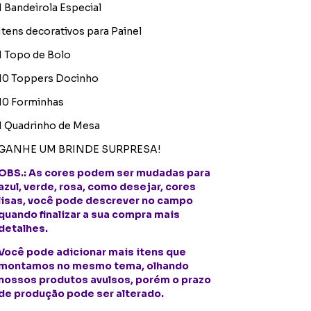
1 Bandeirola Especial
Itens decorativos para Painel
1 Topo de Bolo
10 Toppers Docinho
10 Forminhas
1 Quadrinho de Mesa
GANHE UM BRINDE SURPRESA!
OBS.: As cores podem ser mudadas para
azul, verde, rosa, como desejar, cores
lisas, você pode descrever no campo
quando finalizar a sua compra mais
detalhes.
Você pode adicionar mais itens que
montamos no mesmo tema, olhando
nossos produtos avulsos, porém o prazo
de produção pode ser alterado.