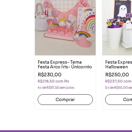
s- Tema Chá
Festa Express- Tema
Festa Expre
Festa Arco Íris- Únicornio
Halloween
R$230,00
R$250,00
ix
R$218,50
com
Pix
R$237,50
com
juros
4
x
de
R$57,50
sem juros
5
x
de
R$50,00
se