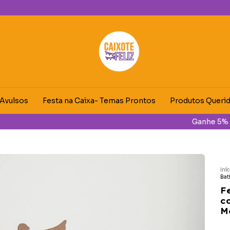
 Avulsos
Festa na Caixa- Temas Prontos
Produtos Queri
de desconto na sua primeira compra utilizando o cupom "C
Iní
Bat
F
c
M