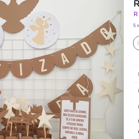
R
R
5