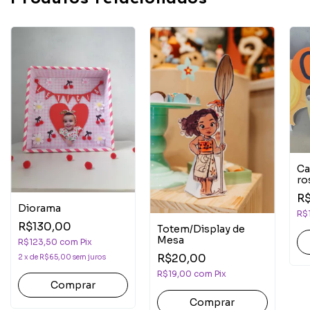
Ca
ro
R$
Diorama
R$
R$130,00
Totem/Display de
Mesa
R$123,50
com
Pix
R$20,00
2
x
de
R$65,00
sem juros
R$19,00
com
Pix
Comprar