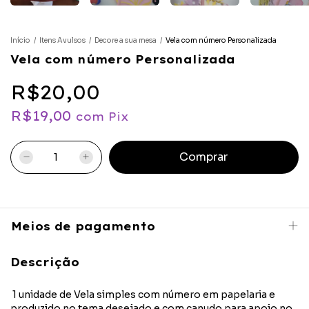
Início
/
Itens Avulsos
/
Decore a sua mesa
/
Vela com número Personalizada
Vela com número Personalizada
R$20,00
R$19,00
com
Pix
Meios de pagamento
Descrição
1 unidade de Vela simples com número em papelaria e
produzido no tema desejado e com canudo para apoio no