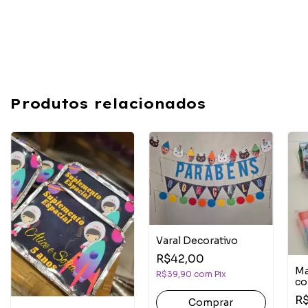
Produtos relacionados
Varal Decorativo
R$42,00
Ma
R$39,90
com
Pix
co
R
Comprar